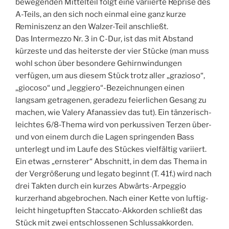
bewegenden Mittelteil folgt eine variierte Reprise des
A-Teils, an den sich noch einmal eine ganz kurze
Reminiszenz an den Walzer-Teil anschließt.
Das Intermezzo Nr. 3 in C-Dur, ist das mit Abstand
kürzeste und das heiterste der vier Stücke (man muss
wohl schon über besondere Gehirnwindungen
verfügen, um aus diesem Stück trotz aller „grazioso“,
„giocoso“ und „leggiero“-Bezeichnungen einen
langsam getragenen, geradezu feierlichen Gesang zu
machen, wie Valery Afanassiev das tut). Ein tänzerisch-
leichtes 6/8-Thema wird von perkussiven Terzen über-
und von einem durch die Lagen springenden Bass
unterlegt und im Laufe des Stückes vielfältig variiert.
Ein etwas „ernsterer“ Abschnitt, in dem das Thema in
der Vergrößerung und legato beginnt (T. 41f.) wird nach
drei Takten durch ein kurzes Abwärts-Arpeggio
kurzerhand abgebrochen. Nach einer Kette von luftig-
leicht hingetupften Staccato-Akkorden schließt das
Stück mit zwei entschlossenen Schlussakkorden.