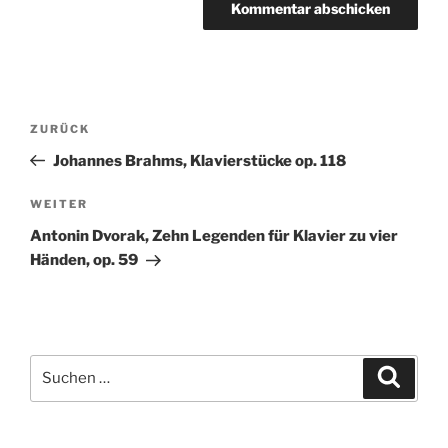
Beitragsnavigation
Vorheriger
ZURÜCK
Beitrag
Johannes Brahms, Klavierstücke op. 118
Nächster
WEITER
Beitrag
Antonin Dvorak, Zehn Legenden für Klavier zu vier
Händen, op. 59
Suchen
Suche
nach: