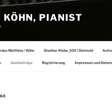
 KÖHN, PIANIST
k
rduo Matthies / Köhn
Giselher Klebe_100 | Detmold
Aufn
e
Gastbeiträge
Registrierung
Impressum und Datens
ÄGE