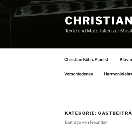
Zum
Inhalt
CHRISTIAN
springen
Texte und Materialien zur Musi
Christian Köhn, Pianist
Klavie
Verschiedenes
Harmonielehr
KATEGORIE:
GASTBEITR
Beiträge von Freunden