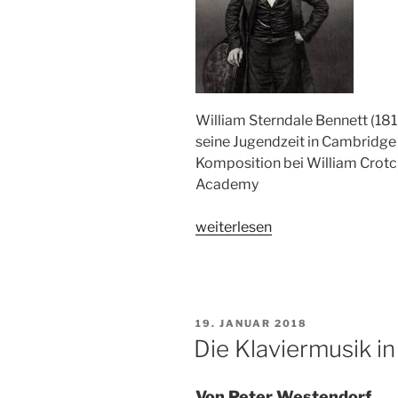
William Sterndale Bennett (181
seine Jugendzeit in Cambridge 
Komposition bei William Crotch
Academy
„William
weiterlesen
Sterndale
Bennett
(1816
–
VERÖFFENTLICHT
19. JANUAR 2018
1875)“
AM
Die Klaviermusik i
Von Peter Westendorf