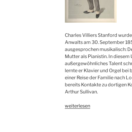
Charles Villiers Stanford wurd
Anwalts am 30. September 1852
ausgesprochen musikalisch: Der
Mutter als Pianistin. In diese
außergewöhnliches Talent schne
lernte er Klavier und Orgel bei
einer Reise der Familie nach L
bereits Kontakte zu dortigen K
Arthur Sullivan.
„Charles
weiterlesen
Villiers
Stanford
(1852-