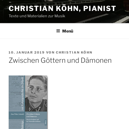
Zum
CHRISTIAN KÖHN, PIANIST
Inhalt
Texte und Materialien zur Musik
springen
Menü
VERÖFFENTLICHT
10. JANUAR 2019
VON
CHRISTIAN KÖHN
AM
Zwischen Göttern und Dämonen