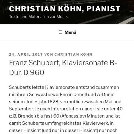
Zum
CHRISTIAN KÖHN, PIANIST
Inhalt
Texte und Materialien zur Musik
springen
Menü
VERÖFFENTLICHT
24. APRIL 2017
VON
CHRISTIAN KÖHN
AM
Franz Schubert, Klaviersonate B-
Dur, D 960
Schuberts letzte Klaviersonate entstand zusammen
mit ihren Schwesterwerken in c-moll und A-Dur in
seinem Todesjahr 1828, vermutlich zwischen Mai und
September.
Je nach Interpretation dauert sie unter 40
(z.B. Brendel) bis fast 60 (Afanassiev) Minuten und ist
damit Schuberts umfangreichstes Klavierwerk, in
dieser Hinsicht (und nur in dieser Hinsicht) nur noch