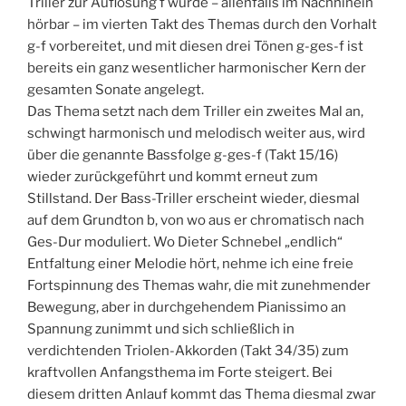
Triller zur Auflösung f wurde – allenfalls im Nachhinein
hörbar – im vierten Takt des Themas durch den Vorhalt
g-f vorbereitet, und mit diesen drei Tönen g-ges-f ist
bereits ein ganz wesentlicher harmonischer Kern der
gesamten Sonate angelegt.
Das Thema setzt nach dem Triller ein zweites Mal an,
schwingt harmonisch und melodisch weiter aus, wird
über die genannte Bassfolge g-ges-f (Takt 15/16)
wieder zurückgeführt und kommt erneut zum
Stillstand. Der Bass-Triller erscheint wieder, diesmal
auf dem Grundton b, von wo aus er chromatisch nach
Ges-Dur moduliert. Wo Dieter Schnebel „endlich“
Entfaltung einer Melodie hört, nehme ich eine freie
Fortspinnung des Themas wahr, die mit zunehmender
Bewegung, aber in durchgehendem Pianissimo an
Spannung zunimmt und sich schließlich in
verdichtenden Triolen-Akkorden (Takt 34/35) zum
kraftvollen Anfangsthema im Forte steigert. Bei
diesem dritten Anlauf kommt das Thema diesmal zwar