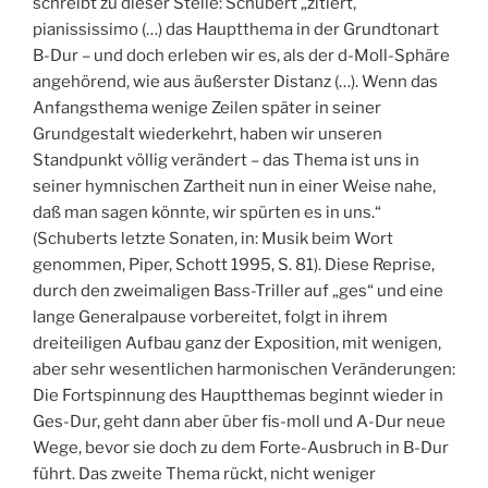
schreibt zu dieser Stelle: Schubert „zitiert,
pianississimo (…) das Hauptthema in der Grundtonart
B-Dur – und doch erleben wir es, als der d-Moll-Sphäre
angehörend, wie aus äußerster Distanz (…). Wenn das
Anfangsthema wenige Zeilen später in seiner
Grundgestalt wiederkehrt, haben wir unseren
Standpunkt völlig verändert – das Thema ist uns in
seiner hymnischen Zartheit nun in einer Weise nahe,
daß man sagen könnte, wir spürten es in uns.“
(Schuberts letzte Sonaten, in: Musik beim Wort
genommen, Piper, Schott 1995, S. 81). Diese Reprise,
durch den zweimaligen Bass-Triller auf „ges“ und eine
lange Generalpause vorbereitet, folgt in ihrem
dreiteiligen Aufbau ganz der Exposition, mit wenigen,
aber sehr wesentlichen harmonischen Veränderungen:
Die Fortspinnung des Hauptthemas beginnt wieder in
Ges-Dur, geht dann aber über fis-moll und A-Dur neue
Wege, bevor sie doch zu dem Forte-Ausbruch in B-Dur
führt. Das zweite Thema rückt, nicht weniger