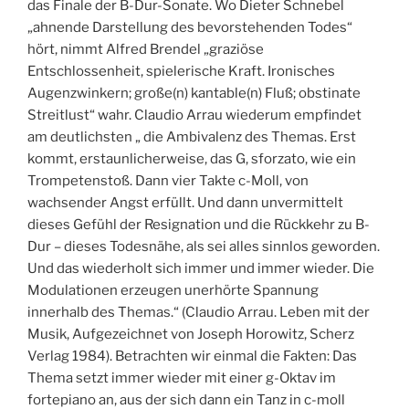
das Finale der B-Dur-Sonate. Wo Dieter Schnebel
„ahnende Darstellung des bevorstehenden Todes“
hört, nimmt Alfred Brendel „graziöse
Entschlossenheit, spielerische Kraft. Ironisches
Augenzwinkern; große(n) kantable(n) Fluß; obstinate
Streitlust“ wahr. Claudio Arrau wiederum empfindet
am deutlichsten „ die Ambivalenz des Themas. Erst
kommt, erstaunlicherweise, das G, sforzato, wie ein
Trompetenstoß. Dann vier Takte c-Moll, von
wachsender Angst erfüllt. Und dann unvermittelt
dieses Gefühl der Resignation und die Rückkehr zu B-
Dur – dieses Todesnähe, als sei alles sinnlos geworden.
Und das wiederholt sich immer und immer wieder. Die
Modulationen erzeugen unerhörte Spannung
innerhalb des Themas.“ (Claudio Arrau. Leben mit der
Musik, Aufgezeichnet von Joseph Horowitz, Scherz
Verlag 1984). Betrachten wir einmal die Fakten: Das
Thema setzt immer wieder mit einer g-Oktav im
fortepiano an, aus der sich dann ein Tanz in c-moll