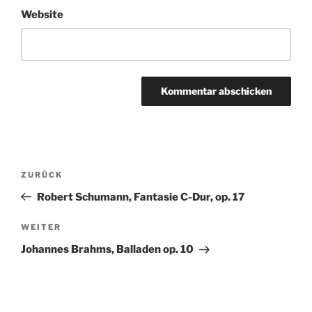
Website
Beitragsnavigation
Vorheriger
ZURÜCK
Beitrag
Robert Schumann, Fantasie C-Dur, op. 17
Nächster
WEITER
Beitrag
Johannes Brahms, Balladen op. 10