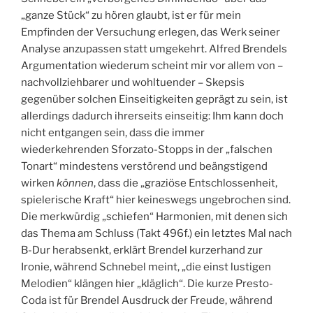
„ganze Stück“ zu hören glaubt, ist er für mein
Empfinden der Versuchung erlegen, das Werk seiner
Analyse anzupassen statt umgekehrt. Alfred Brendels
Argumentation wiederum scheint mir vor allem von –
nachvollziehbarer und wohltuender – Skepsis
gegenüber solchen Einseitigkeiten geprägt zu sein, ist
allerdings dadurch ihrerseits einseitig: Ihm kann doch
nicht entgangen sein, dass die immer
wiederkehrenden Sforzato-Stopps in der „falschen
Tonart“ mindestens verstörend und beängstigend
wirken
können
, dass die „graziöse Entschlossenheit,
spielerische Kraft“ hier keineswegs ungebrochen sind.
Die merkwürdig „schiefen“ Harmonien, mit denen sich
das Thema am Schluss (Takt 496f.) ein letztes Mal nach
B-Dur herabsenkt, erklärt Brendel kurzerhand zur
Ironie, während Schnebel meint, „die einst lustigen
Melodien“ klängen hier „kläglich“. Die kurze Presto-
Coda ist für Brendel Ausdruck der Freude, während